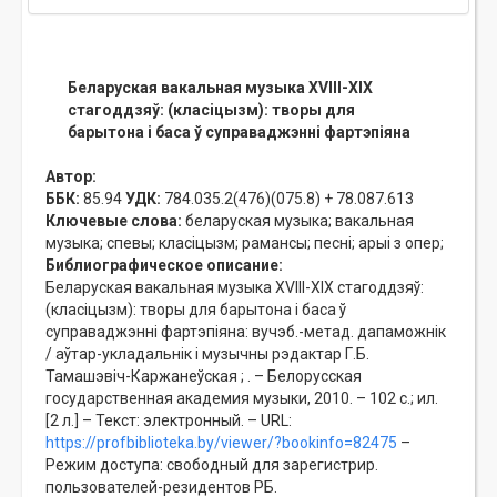
Беларуская вакальная музыка XVIII-XIX
стагоддзяў: (класіцызм): творы для
барытона і баса ў суправаджэнні фартэпіяна
Автор:
ББК:
85.94
УДК:
784.035.2(476)(075.8) + 78.087.613
Ключевые слова:
беларуская музыка;
вакальная
музыка;
спевы;
класіцызм;
рамансы;
песні;
арыі з опер;
Библиографическое описание:
Беларуская вакальная музыка XVIII-XIX стагоддзяў:
(класіцызм): творы для барытона і баса ў
суправаджэнні фартэпіяна: вучэб.-метад. дапаможнік
/ аўтар-укладальнік і музычны рэдактар Г.Б.
Тамашэвіч-Каржанеўская ; . – Белорусская
государственная академия музыки, 2010. – 102 с.; ил.
[2 л.] – Текст: электронный. – URL:
https://profbiblioteka.by/viewer/?bookinfo=82475
–
Режим доступа: свободный для зарегистрир.
пользователей-резидентов РБ.