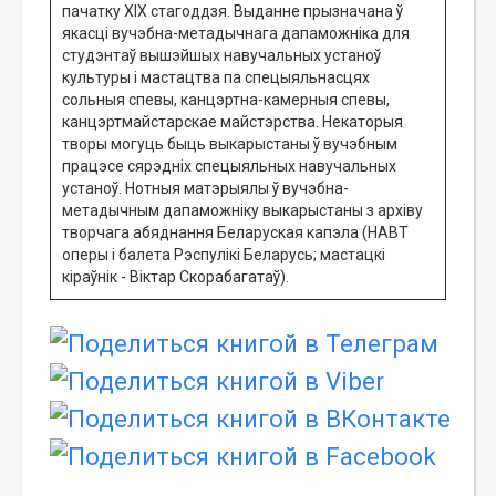
пачатку XIX стагоддзя. Выданне прызначана ў
якасці вучэбна-метадычнага дапаможніка для
студэнтаў вышэйшых навучальных устаноў
культуры і мастацтва па спецыяльнасцях
сольныя спевы, канцэртна-камерныя спевы,
канцэртмайстарскае майстэрства. Некаторыя
творы могуць быць выкарыстаны ў вучэбным
працэсе сярэдніх спецыяльных навучальных
устаноў. Нотныя матэрыялы ў вучэбна-
метадычным дапаможніку выкарыстаны з архіву
творчага абяднання Беларуская капэла (НАВТ
оперы і балета Рэспулікі Беларусь; мастацкі
кіраўнік - Віктар Скорабагатаў).