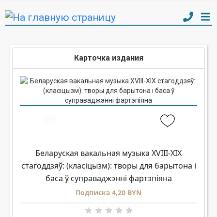
Карточка издания
Беларуская вакальная музыка XVIII-XIX
стагоддзяў: (класіцызм): творы для барытона і
баса ў суправаджэнні фартэпіяна
Подписка 4,20 BYN