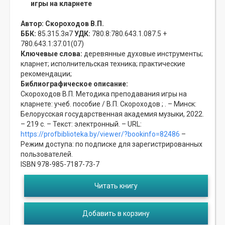
игры на кларнете
Автор:
Скороходов В.П.
ББК:
85.315.3я7
УДК:
780.8:780.643.1.087.5 +
780.643.1:37.01(07)
Ключевые слова:
деревянные духовые инструменты;
кларнет;
исполнительская техника;
практические
рекомендации;
Библиографическое описание:
Скороходов В.П. Методика преподавания игры на
кларнете: учеб. пособие / В.П. Скороходов ; . – Минск:
Белорусская государственная академия музыки, 2022.
– 219 с. – Текст: электронный. – URL:
https://profbiblioteka.by/viewer/?bookinfo=82486
–
Режим доступа: по подписке для зарегистрированных
пользователей.
ISBN 978-985-7187-73-7
Читать книгу
Добавить в корзину