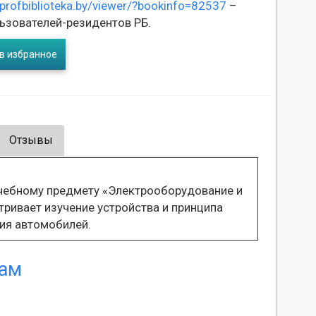
/profbiblioteka.by/viewer/?bookinfo=82537
–
ьзователей-резидентов РБ.
в избранное
Отзывы
чебному предмету «Электрооборудование и
ривает изучение устройства и принципа
ия автомобилей.