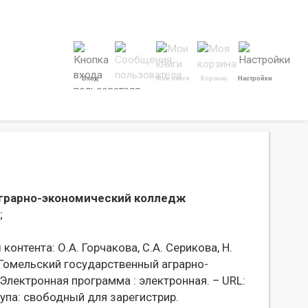
Вход
Мои книги
Корзина
Настройки
грарно-экономический колледж
;
нтента: О.А. Горчакова, С.А. Серикова, Н.
 Гомельский государственный аграрно-
Электронная программа : электронная. – URL:
па: свободный для зарегистрир.