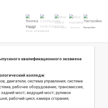
Вход
Мои книги
Корзина
Настройки
ыпускного квалификационного экзамена
ологический колледж
ов;
двигатели;
система управления;
система
стема;
рабочее оборудование;
трансмиссия;
задний мост;
ведущий мост;
рулевое
шня;
рабочий цикл;
камера сгорания;