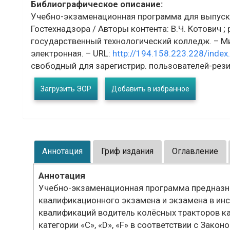
Библиографическое описание:
Учебно-экзаменационная программа для выпуск
Гостехнадзора / Авторы контента: В.Ч. Котович ;
государственный технологический колледж. – Ми
электронная. – URL:
http://194.158.223.228/ind
свободный для зарегистрир. пользователей-рези
Загрузить ЭОР
Добавить в избранное
Аннотация
Гриф издания
Оглавление
Аннотация
Учебно-экзаменационная программа предназна
квалификационного экзамена и экзамена в инс
квалификаций водитель колёсных тракторов ка
категории «С», «D», «F» в соответствии с Закон