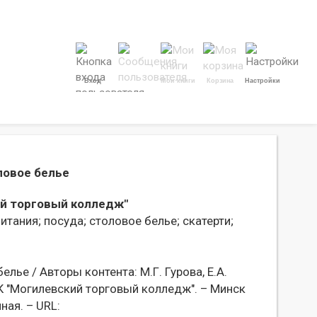
Вход
Мои книги
Корзина
Настройки
ловое белье
й торговый колледж"
итания;
посуда;
столовое белье;
скатерти;
лье / Авторы контента: М.Г. Гурова, Е.А.
К "Могилевский торговый колледж". – Минск
ная. – URL: