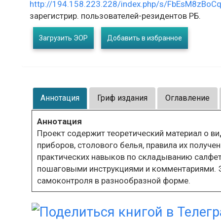
http://194.158.223.228/index.php/s/FbEsM8zBoC
зарегистрир. пользователей-резидентов РБ.
Загрузить ЭОР
Добавить в избранное
Аннотация
Гриф издания
Оглавление
Аннотация
Проект содержит теоретический материал о ви
приборов, столового белья, правила их получен
практических навыков по складыванию салфет
пошаговыми инструкциями и комментариями. Э
самоконтроля в разнообразной форме.