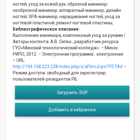
ногтей;
уход за кожей рук;
обрезной маникюр;
необрезной маникюр;
аппаратный маникюр;
дизайн
ногтей;
SPА-маникюр;
наращивание ногтей;
уход за
ногтевой пластиной;
ремонт ногтевой пластины;
Библиографическое описание:
Выполнение маникюра, комплексный уход за руками /
Авторы контента: А.В. Сипко ; разработчик ресурса:
ГУО«Минский технологический колледж». – Минск
РИПО, 2012. – Электронная программа : электронная.
– URL:
http://194.158.223.228/index.php/s/aF6mJrqreTFDTAd
–
Режим доступа: свободный для зарегистрир.
пользователей-резидентов РБ.
Загрузить ЭОР
Добавить в избранное