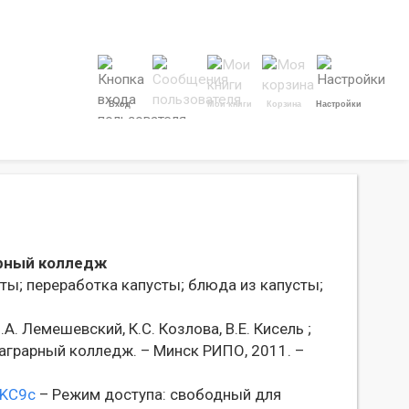
Вход
Мои книги
Корзина
Настройки
рный колледж
ты;
переработка капусты;
блюда из капусты;
.А. Лемешевский, К.С. Козлова, В.Е. Кисель ;
аграрный колледж. – Минск РИПО, 2011. –
AKC9c
– Режим доступа: свободный для