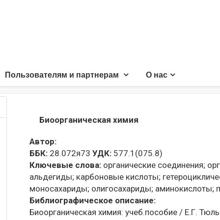
Пользователям и партнерам
О нас
Биоорганическая химия
Автор:
ББК:
28.072я73
УДК:
577.1(075.8)
Ключевые слова:
органические соединения;
орг
альдегиды;
карбоновые кислоты;
гетероцикличе
моносахариды;
олигосахариды;
аминокислоты;
п
Библиографическое описание:
Биоорганическая химия: учеб.пособие / Е.Г. Тюльк