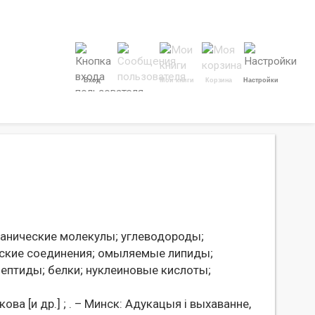
Вход
Мои книги
Корзина
Настройки
анические молекулы;
углеводороды;
ские соединения;
омыляемые липиды;
ептиды;
белки;
нуклеиновые кислоты;
ова [и др.] ; . – Минск: Адукацыя і выхаванне,