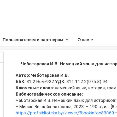
Пользователям и партнерам
О нас
Чеботарская И.В. Немецкий язык для исто
Автор:
Чеботарская И.В.
ББК:
81.2 Нем-922
УДК:
811.112.2(075.8):94
Ключевые слова:
немецкий язык;
история;
грам
Библиографическое описание:
Чеботарская И.В. Немецкий язык для историков: уч
– Минск: Вышэйшая школа, 2023. – 190 с.; ил. [8 л
https://profbiblioteka.by/viewer/?bookinfo=83060
–