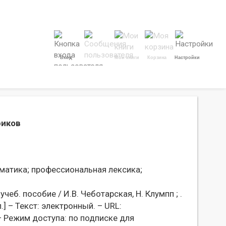
Вход
Мои книги
Корзина
Настройки
риков
матика;
профессиональная лексика;
еб. пособие / И.В. Чеботарская, Н. Клумпп ; .
.] – Текст: электронный. – URL:
 Режим доступа: по подписке для