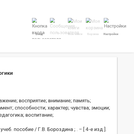
Вход
Мои книги
Корзина
Настройки
огики
ажение;
восприятие;
внимание;
память;
мент;
способности;
характер;
чувства;
эмоции;
едагогика;
воспитание;
еб. пособие / Г.В. Бороздина ; . – [ 4-е изд.].