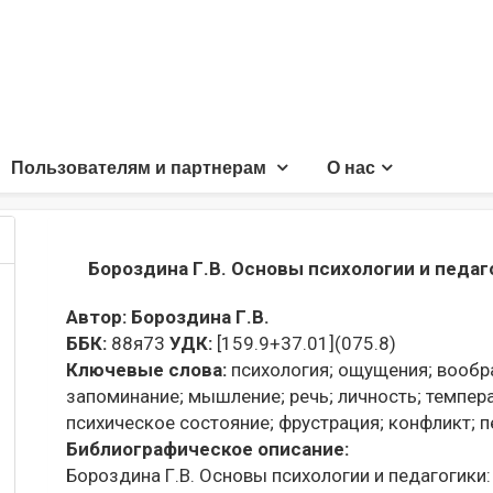
Пользователям и партнерам
О нас
Бороздина Г.В. Основы психологии и педаг
Автор:
Бороздина Г.В.
ББК:
88я73
УДК:
[159.9+37.01](075.8)
Ключевые слова:
психология;
ощущения;
вообр
запоминание;
мышление;
речь;
личность;
темпера
психическое состояние;
фрустрация;
конфликт;
п
Библиографическое описание:
Бороздина Г.В. Основы психологии и педагогики: уч