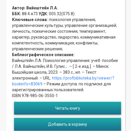
Автор:
Вайнштейн Л.А.
ББК:
88.4.я73
УДК:
005.32(075.8)
Ключевые слова:
психология управления;
управленческие культуры;
управление организацией;
личность;
психические состояния;
темперамент;
характер;
руководство;
лидерство;
коммуникативная
компетентность;
коммуникация;
конфликты;
управленческие решения;
Библиографическое описание:
Вайнштейн Л.А. Психология управления: учеб. пособие
/ Л.А. Вайнштейн, И.В. Гулис ; . – [ 2-е изд.]. – Минск:
Вышэйшая школа, 2023. – 383 с.; ил. – Текст:
электронный. – URL:
https://profbiblioteka.by/viewer/?
bookinfo=83069
– Режим доступа: по подписке для
зарегистрированных пользователей.
ISBN 978-985-06-3550-1
Читать книгу
Добавить в корзину