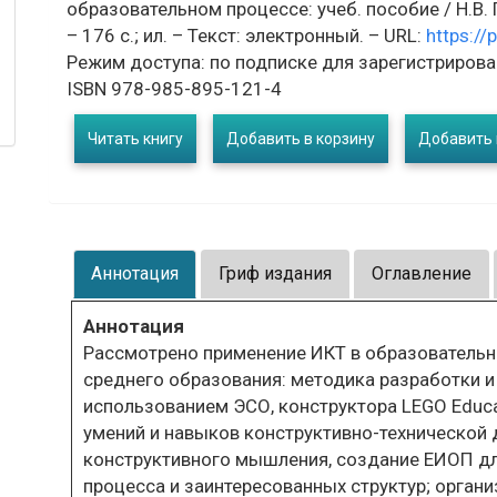
образовательном процессе: учеб. пособие / Н.В. 
– 176 с.; ил. – Текст: электронный. – URL:
https://
Режим доступа: по подписке для зарегистрирова
ISBN 978-985-895-121-4
Читать книгу
Добавить в корзину
Добавить 
Аннотация
Гриф издания
Оглавление
Аннотация
Рассмотрено применение ИКТ в образовательно
среднего образования: методика разработки и 
использованием ЭСО, конструктора LEGO Educ
умений и навыков конструктивно-технической 
конструктивного мышления, создание ЕИОП дл
процесса и заинтересованных структур; орган