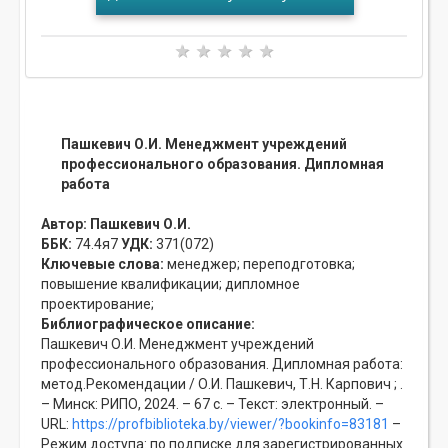
Пашкевич О.И. Менеджмент учреждений
профессионального образования. Дипломная
работа
Автор:
Пашкевич О.И.
ББК:
74.4я7
УДК:
371(072)
Ключевые слова:
менеджер;
переподготовка;
повышение квалификации;
дипломное
проектирование;
Библиографическое описание:
Пашкевич О.И. Менеджмент учреждений
профессионального образования. Дипломная работа:
метод.Рекомендации / О.И. Пашкевич, Т.Н. Карпович ; .
– Минск: РИПО, 2024. – 67 с. – Текст: электронный. –
URL:
https://profbiblioteka.by/viewer/?bookinfo=83181
–
Режим доступа: по подписке для зарегистрированных