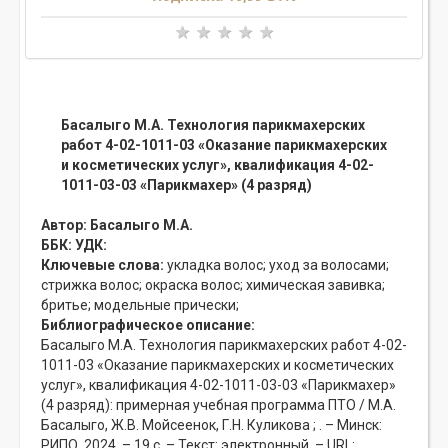
Басалыго М.А. Технология парикмахерских
работ 4-02-1011-03 «Оказание парикмахерских
и косметических услуг», квалификация 4-02-
1011-03-03 «Парикмахер» (4 разряд)
Автор:
Басалыго М.А.
ББК:
УДК:
Ключевые слова:
укладка волос;
уход за волосами;
стрижка волос;
окраска волос;
химическая завивка;
бритье;
модельные прически;
Библиографическое описание:
Басалыго М.А. Технология парикмахерских работ 4-02-
1011-03 «Оказание парикмахерских и косметических
услуг», квалификация 4-02-1011-03-03 «Парикмахер»
(4 разряд): примерная учебная программа ПТО / М.А.
Басалыго, Ж.В. Мойсеенок, Г.Н. Куликова ; . – Минск:
РИПО, 2024. – 19 с. – Текст: электронный. – URL: