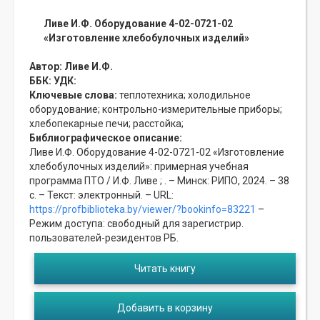
Ливе И.Ф. Оборудование 4-02-0721-02
«Изготовление хлебобулочных изделий»
Автор:
Ливе И.Ф.
ББК:
УДК:
Ключевые слова:
теплотехника;
холодильное
оборудование;
контрольно-измерительные приборы;
хлебопекарные печи;
расстойка;
Библиографическое описание:
Ливе И.Ф. Оборудование 4-02-0721-02 «Изготовление
хлебобулочных изделий»: примерная учебная
программа ПТО / И.Ф. Ливе ; . – Минск: РИПО, 2024. – 38
с. – Текст: электронный. – URL:
https://profbiblioteka.by/viewer/?bookinfo=83221
–
Режим доступа: свободный для зарегистрир.
пользователей-резидентов РБ.
Читать книгу
Добавить в корзину