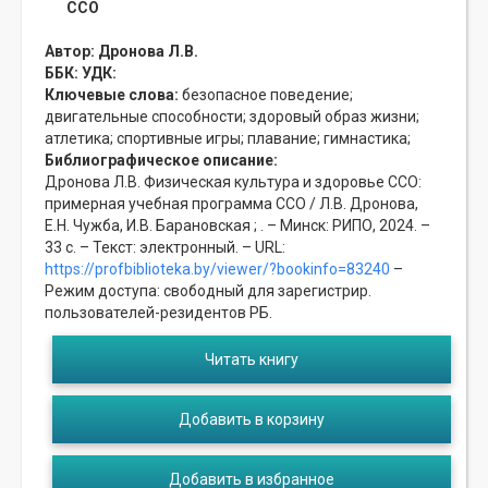
ССО
Автор:
Дронова Л.В.
ББК:
УДК:
Ключевые слова:
безопасное поведение;
двигательные способности;
здоровый образ жизни;
атлетика;
спортивные игры;
плавание;
гимнастика;
Библиографическое описание:
Дронова Л.В. Физическая культура и здоровье ССО:
примерная учебная программа ССО / Л.В. Дронова,
Е.Н. Чужба, И.В. Барановская ; . – Минск: РИПО, 2024. –
33 с. – Текст: электронный. – URL:
https://profbiblioteka.by/viewer/?bookinfo=83240
–
Режим доступа: свободный для зарегистрир.
пользователей-резидентов РБ.
Читать книгу
Добавить в корзину
Добавить в избранное