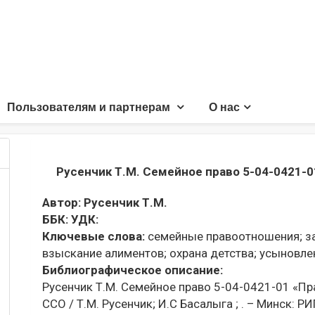
Пользователям и партнерам
О нас
Русенчик Т.М. Семейное право 5-04-0421-
Автор:
Русенчик Т.М.
ББК:
УДК:
Ключевые слова:
семейные правоотношения;
за
взыскание алиментов;
охрана детства;
усыновле
Библиографическое описание:
Русенчик Т.М. Семейное право 5-04-0421-01 «П
ССО / Т.М. Русенчик; И.С Басалыга ; . – Минск: РИ