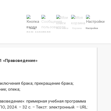
Вход
Мои книги
Корзина
Настройки
01 «Правоведение»
ключения брака;
прекращение брака;
ние;
опека;
равоведение»: примерная учебная программа
ПО, 2024. – 32 с. – Текст: электронный. – URL: