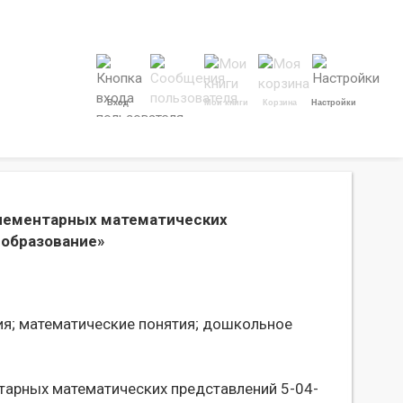
Вход
Мои книги
Корзина
Настройки
элементарных математических
 образование»
я;
математические понятия;
дошкольное
тарных математических представлений 5-04-