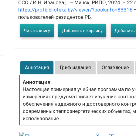
ССО / И.Н. Иванова ; . – Минск: РИПО, 2024. – 22 
https://profbiblioteka.by/viewer/?bookinfo=83316
–
пользователей-резидентов РБ.
Читать книгу
Добавить в корзину
Добавить 
Аннотация
Гриф издания
Оглавление
Аннотация
Настоящая примерная учебная программа по у
измерения» предусматривает изучение контро
обеспечения надежного и достоверного контро
современных теплоэнергетических объектах, м
использование.