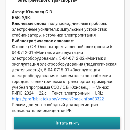
электрического транспорта»
Автор:
Юхновец С.В.
ББК:
УДК:
Ключевые слова:
полупроводниковые приборы;
электронные усилители;
импульсные устройства;
стабилизаторы;
источники электропитания;
Библиографическое описание:
Юхновец С.В. Основы промышленной электроники 5-
04-0712-01 «Монтаж и эксплуатация
электрооборудования», 5-04-0712-02 «Монтаж и
эксплуатация электрооборудования (педагогическая
деятельность)», 5-04-0715-07 «Эксплуатация
электрооборудования и систем электроснабжения
городского электрического транспорта»: примерная
учебная программа ССО / С.В. Юхновец ; . – Минск:
РИПО, 2024. – 22 с. – Текст: электронный. – URL:
https://profbiblioteka.by/viewer/?bookinfo=83322
–
Режим доступа: свободный для зарегистрир.
пользователей-резидентов РБ.
Читать книгу