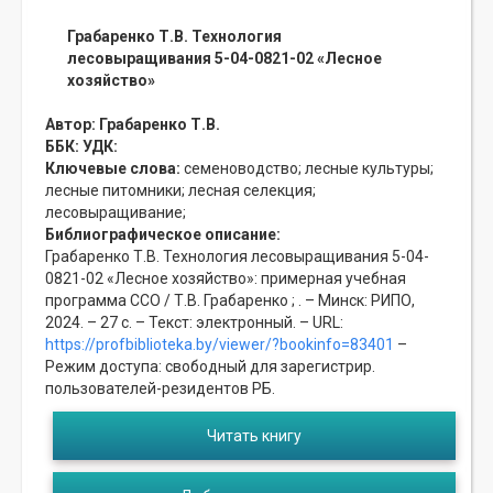
Грабаренко Т.В. Технология
лесовыращивания 5-04-0821-02 «Лесное
хозяйство»
Автор:
Грабаренко Т.В.
ББК:
УДК:
Ключевые слова:
семеноводство;
лесные культуры;
лесные питомники;
лесная селекция;
лесовыращивание;
Библиографическое описание:
Грабаренко Т.В. Технология лесовыращивания 5-04-
0821-02 «Лесное хозяйство»: примерная учебная
программа ССО / Т.В. Грабаренко ; . – Минск: РИПО,
2024. – 27 с. – Текст: электронный. – URL:
https://profbiblioteka.by/viewer/?bookinfo=83401
–
Режим доступа: свободный для зарегистрир.
пользователей-резидентов РБ.
Читать книгу