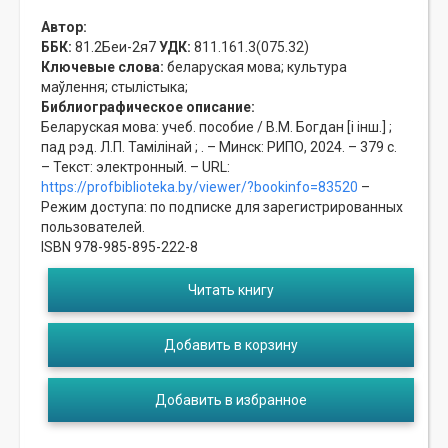
Автор:
ББК:
81.2Беи-2я7
УДК:
811.161.3(075.32)
Ключевые слова:
беларуская мова;
культура
маўлення;
стылістыка;
Библиографическое описание:
Беларуская мова: учеб. пособие / В.М. Богдан [і інш.] ;
пад рэд. Л.П. Тамілінай ; . – Минск: РИПО, 2024. – 379 с.
– Текст: электронный. – URL:
https://profbiblioteka.by/viewer/?bookinfo=83520
–
Режим доступа: по подписке для зарегистрированных
пользователей.
ISBN 978-985-895-222-8
Читать книгу
Добавить в корзину
Добавить в избранное