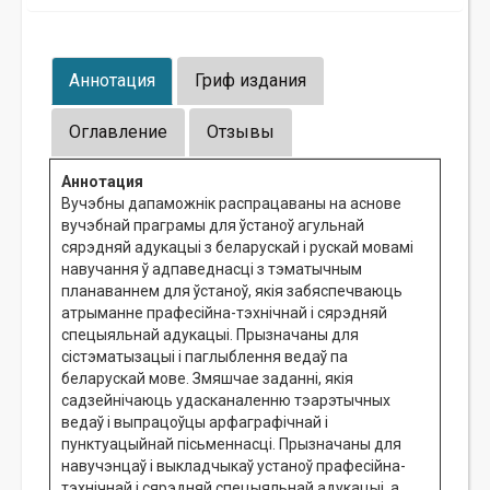
Аннотация
Гриф издания
Оглавление
Отзывы
Аннотация
Вучэбны дапаможнік распрацаваны на аснове
вучэбнай праграмы для ўстаноў агульнай
сярэдняй адукацыі з беларускай і рускай мовамі
навучання ў адпаведнасці з тэматычным
планаваннем для ўстаноў, якія забяспечваюць
атрыманне прафесійна-тэхнічнай і сярэдняй
спецыяльнай адукацыі. Прызначаны для
сістэматызацыі і паглыблення ведаў па
беларускай мове. Змяшчае заданні, якія
садзейнічаюць удасканаленню тэарэтычных
ведаў і выпрацоўцы арфаграфічнай і
пунктуацыйнай пісьменнасці. Прызначаны для
навучэнцаў і выкладчыкаў устаноў прафесійна-
тэхнічнай і сярэдняй спецыяльнай адукацыі, а