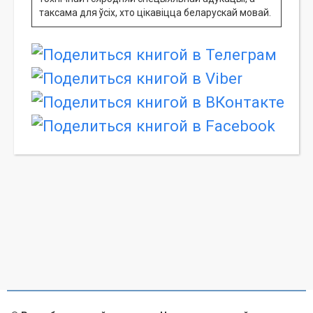
таксама для ўсіх, хто цікавіцца беларускай мовай.