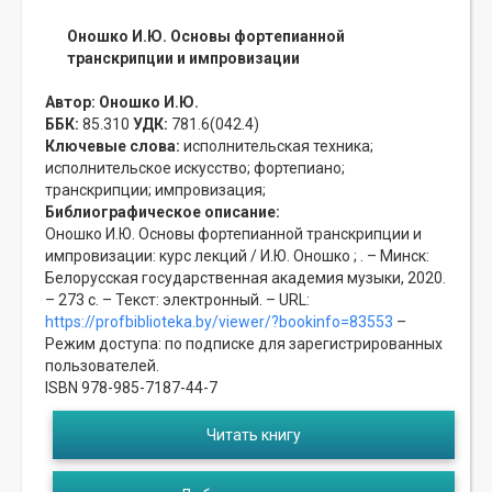
Оношко И.Ю. Основы фортепианной
транскрипции и импровизации
Автор:
Оношко И.Ю.
ББК:
85.310
УДК:
781.6(042.4)
Ключевые слова:
исполнительская техника;
исполнительское искусство;
фортепиано;
транскрипции;
импровизация;
Библиографическое описание:
Оношко И.Ю. Основы фортепианной транскрипции и
импровизации: курс лекций / И.Ю. Оношко ; . – Минск:
Белорусская государственная академия музыки, 2020.
– 273 с. – Текст: электронный. – URL:
https://profbiblioteka.by/viewer/?bookinfo=83553
–
Режим доступа: по подписке для зарегистрированных
пользователей.
ISBN 978-985-7187-44-7
Читать книгу