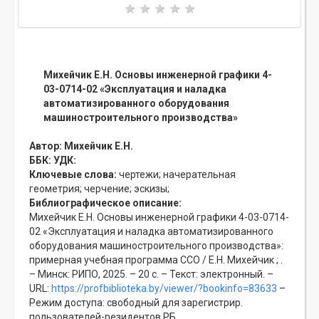
Михейчик Е.Н. Основы инженерной графики 4-
03-0714-02 «Эксплуатация и наладка
автоматизированного оборудования
машиностроительного производства»
Автор:
Михейчик Е.Н.
ББК:
УДК:
Ключевые слова:
чертежи;
начерательная
геометрия;
черчение;
эскизы;
Библиографическое описание:
Михейчик Е.Н. Основы инженерной графики 4-03-0714-
02 «Эксплуатация и наладка автоматизированного
оборудования машиностроительного производства»:
примерная учебная программа ССО / Е.Н. Михейчик ; .
– Минск: РИПО, 2025. – 20 с. – Текст: электронный. –
URL:
https://profbiblioteka.by/viewer/?bookinfo=83633
–
Режим доступа: свободный для зарегистрир.
пользователей-резидентов РБ.