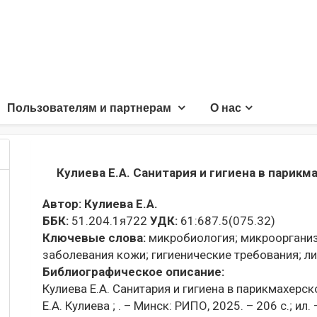
Пользователям и партнерам
О нас
Кулиева Е.А. Санитария и гигиена в парик
Автор:
Кулиева Е.А.
ББК:
51.204.1я722
УДК:
61:687.5(075.32)
Ключевые слова:
микробиология;
микрооргани
заболевания кожи;
гигиенические требования;
ли
Библиографическое описание:
Кулиева Е.А. Санитария и гигиена в парикмахерск
Е.А. Кулиева ; . – Минск: РИПО, 2025. – 206 с.; ил.