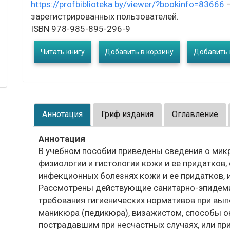
https://profbiblioteka.by/viewer/?bookinfo=83666
–
зарегистрированных пользователей.
ISBN 978-985-895-296-9
Читать книгу
Добавить в корзину
Добавить 
Аннотация
Гриф издания
Оглавление
Аннотация
В учебном пособии приведены сведения о микр
физиологии и гистологии кожи и ее придатков
инфекционных болезнях кожи и ее придатков, 
Рассмотрены действующие санитарно-эпидеми
требования гигиенических нормативов при вы
маникюра (педикюра), визажистом, способы о
пострадавшим при несчастных случаях, или пр