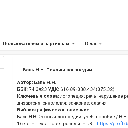
Пользователям и партнерам
О нас
Баль Н.Н. Основы логопедии
Автор:
Баль Н.Н.
ББК:
74.3я23
УДК:
616.89-008.434(075.32)
Ключевые слова:
логопедия;
речь;
нарушение ре
дизартрия;
ринолалия;
заикание;
алалия;
Библиографическое описание:
Баль Н.Н. Основы логопедии: учеб. пособие / Н.Н. 
167 с. – Текст: электронный. – URL:
https://profbi