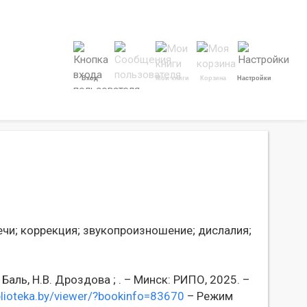
Вход
Мои книги
Корзина
Настройки
чи;
коррекция;
звукопроизношение;
дислалия;
Баль, Н.В. Дроздова ; . – Минск: РИПО, 2025. –
blioteka.by/viewer/?bookinfo=83670
– Режим