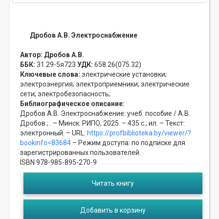
Дробов А.В. Электроснабжение
Автор:
Дробов А.В.
ББК:
31.29-5я723
УДК:
658.26(075.32)
Ключевые слова:
электрические установки;
электроэнергия;
электроприемники;
электрические
сети;
электробезопасность;
Библиографическое описание:
Дробов А.В. Электроснабжение: учеб. пособие / А.В.
Дробов ; . – Минск: РИПО, 2025. – 435 с.; ил. – Текст:
электронный. – URL:
https://profbiblioteka.by/viewer/?
bookinfo=83684
– Режим доступа: по подписке для
зарегистрированных пользователей.
ISBN 978-985-895-270-9
Читать книгу
Добавить в корзину