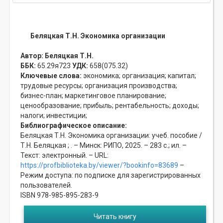
Беляцкая Т.Н. Экономика организации
Автор:
Беляцкая Т.Н.
ББК:
65.29я723
УДК:
658(075.32)
Ключевые слова:
экономика;
организация;
капитал;
трудовые ресурсы;
организация производства;
бизнес-план;
маркетинговое планирование;
ценообразование;
прибыль;
рентабельность;
доходы;
налоги;
инвестиции;
Библиографическое описание:
Беляцкая Т.Н. Экономика организации: учеб. пособие /
Т.Н. Беляцкая ; . – Минск: РИПО, 2025. – 283 с.; ил. –
Текст: электронный. – URL:
https://profbiblioteka.by/viewer/?bookinfo=83689
–
Режим доступа: по подписке для зарегистрированных
пользователей.
ISBN 978-985-895-283-9
Читать книгу