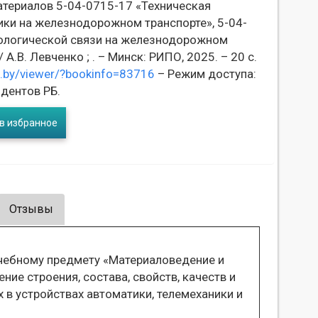
атериалов 5-04-0715-17 «Техническая
ики на железнодорожном транспорте», 5-04-
нологической связи на железнодорожном
.В. Левченко ; . – Минск: РИПО, 2025. – 20 с.
ka.by/viewer/?bookinfo=83716
– Режим доступа:
дентов РБ.
в избранное
Отзывы
чебному предмету «Материаловедение и
ние строения, состава, свойств, качеств и
 в устройствах автоматики, телемеханики и