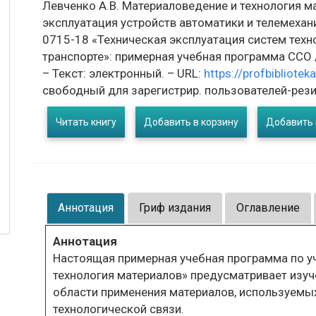
Левченко А.В. Материаловедение и технология м
эксплуатация устройств автоматики и телемехан
0715-18 «Техническая эксплуатация систем тех
транспорте»: примерная учебная программа ССО / А
– Текст: электронный. – URL:
https://profbibliote
свободный для зарегистрир. пользователей-рези
Читать книгу
Добавить в корзину
Добавить 
Аннотация
Гриф издания
Оглавление
Аннотация
Настоящая примерная учебная программа по у
технология материалов» предусматривает изуче
области применения материалов, используемых
технологической связи.