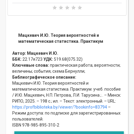
Мацкевич И.Ю. Теория вероятностей и
математическая статистика. Практикум
Автор:
Мацкевич И.Ю.
ББК:
22.17я723
УДК:
519.68(075.32)
Ключевые слова:
практическая работа;
вероятности;
величины;
события;
схема Бернулли;
Библиографическое описание:
Мацкевич И.Ю. Теория вероятностей и
математическая статистика. Практикум: учеб. пособие
/ И.Ю. Мацкевич, Н.П. Петрова, Л.И. Тарусина ; . – Минск:
РИПО, 2025. – 198 с.; ил. – Текст: электронный. – URL:
https://profbiblioteka.by/viewer/?bookinfo=83794
–
Режим доступа: по подписке для зарегистрированных
пользователей.
ISBN 978-985-895-310-2