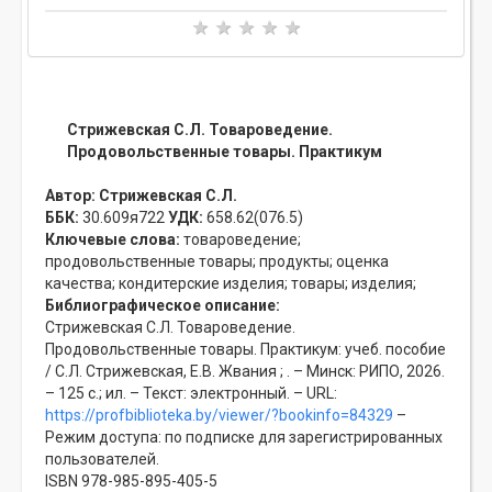
Стрижевская С.Л. Товароведение.
Продовольственные товары. Практикум
Автор:
Стрижевская С.Л.
ББК:
30.609я722
УДК:
658.62(076.5)
Ключевые слова:
товароведение;
продовольственные товары;
продукты;
оценка
качества;
кондитерские изделия;
товары;
изделия;
Библиографическое описание:
Стрижевская С.Л. Товароведение.
Продовольственные товары. Практикум: учеб. пособие
/ С.Л. Стрижевская, Е.В. Жвания ; . – Минск: РИПО, 2026.
– 125 с.; ил. – Текст: электронный. – URL:
https://profbiblioteka.by/viewer/?bookinfo=84329
–
Режим доступа: по подписке для зарегистрированных
пользователей.
ISBN 978-985-895-405-5