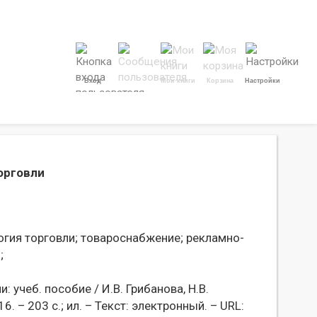
Вход
Мои книги
Корзина
Настройки
торговли
гия торговли;
товароснабжение;
рекламно-
;
: учеб. пособие / И.В. Грибанова, Н.В.
016. – 203 с.; ил. – Текст: электронный. – URL: