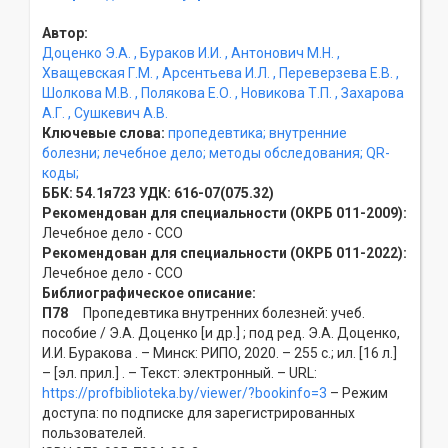
Автор:
Доценко Э.А.
, Бураков И.И.
, Антонович М.Н.
,
Хващевская Г.М.
, Арсентьева И.Л.
, Переверзева Е.В.
,
Шолкова М.В.
, Полякова Е.О.
, Новикова Т.П.
, Захарова
А.Г.
, Сушкевич А.В.
Ключевые слова:
пропедевтика;
внутренние
болезни;
лечебное дело;
методы обследования;
QR-
коды;
ББК:
54.1я723
УДК:
616-07(075.32)
Рекомендован для специальности (ОКРБ 011-2009):
Лечебное дело - ССO
Рекомендован для специальности (ОКРБ 011-2022):
Лечебное дело - ССO
Библиографическое описание:
П78
Пропедевтика внутренних болезней: учеб.
пособие / Э.А. Доценко [и др.] ; под ред. Э.А. Доценко,
И.И. Буракова . – Минск: РИПО, 2020. – 255 с.; ил. [16 л.]
– [эл. прил.] . – Текст: электронный. – URL:
https://profbiblioteka.by/viewer/?bookinfo=3
– Режим
доступа: по подписке для зарегистрированных
пользователей.