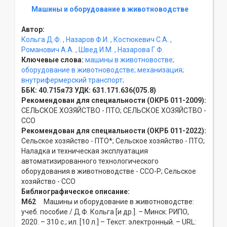
Машины и оборудование в животноводстве
Автор:
Кольга Д.Ф.
, Назаров Ф.И.
, Костюкевич С.А.
,
Романович А.А.
, Швед И.М.
, Назарова Г.Ф.
Ключевые слова:
машины в животновостве;
оборудование в животноводстве;
механизация;
внутрифермерский транспорт;
ББК:
40.715я73
УДК:
631.171.636(075.8)
Рекомендован для специальности (ОКРБ 011-2009):
СЕЛЬСКОЕ ХОЗЯЙСТВО - ПТО; СЕЛЬСКОЕ ХОЗЯЙСТВО -
ССO
Рекомендован для специальности (ОКРБ 011-2022):
Сельское хозяйство - ПТО*; Сельское хозяйство - ПТО;
Наладка и техническая эксплуатация
автоматизированного технологического
оборудования в животноводстве - ССO-Р; Сельское
хозяйство - ССO
Библиографическое описание:
М62
Машины и оборудование в животноводстве:
учеб. пособие / Д.Ф. Кольга [и др.]. – Минск: РИПО,
2020. – 310 с.; ил. [10 л.] – Текст: электронный. – URL: