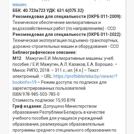
машин;
ББК:
40.723я723
УДК:
631.6(075.32)
Рекомендован для специальности (ОКРБ 011-2009):
Техническое обеспечение мелиоративных и
водохозяйственных работ (по направлениям) - ССO
Рекомендован для специальности (ОКРБ 011-2022):
Техническая эксплуатация подъемно-транспортных,
дорожно-строительных машин и оборудования - ССO
Библиографическое описание:
М12
Мажугин Е.И. Мелиоративные машины: учеб.
пособие / Е.И. Мажугин, А.Л. Казаков, Е.А. Ворошко. –
Минск: РИПО, 2018. – 311 с.; ил. [4 л.] – Текст:
электронный. – URL:
https://profbiblioteka.by/viewer/?
bookinfo=19
– Режим доступа: по подписке для
зарегистрированных пользователей.
ISBN 978-985-503-785-0
Стоимость подписки: 15,95 BYN
Гриф издания:
Допущено Министерством
образования Республики Беларусь в качестве
учебного пособия для учащихся учреждений
образования, реализующих образовательные
программы среднего специального образования по