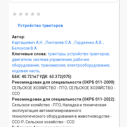
Устройство тракторов
Автор:
Карташевич А.Н.
, Понталев О.А.
, Гордеенко А.В.
,
Белоусов В.А.
Ключевые слова:
тракторы;
устройство тракторов;
двигатели;
система управления;
рабочее
оборудование;
трансмиссия;
электрооборудование;
ходовая часть;
ББК:
40.721я7
УДК:
63.372(075)
Рекомендован для специальности (ОКРБ 011-2009):
СЕЛЬСКОЕ ХОЗЯЙСТВО - ПТО; СЕЛЬСКОЕ ХОЗЯЙСТВО -
ССO
Рекомендован для специальности (ОКРБ 011-2022):
Сельское хозяйство - ПТО; Наладка и техническая
эксплуатация автоматизированного
технологического оборудования в животноводстве -
ССO-Р; Сельское хозяйство - ССO