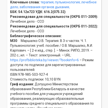
Ключевые слова:
терапия;
пульмонология;
лечебное
дело;
заболевания органов дыхания;
ББК:
54.12я723
УДК:
616.2(075.32)
Рекомендован для специальности (ОКРБ 011-2009):
Лечебное дело - ССO
Рекомендован для специальности (ОКРБ 011-2022):
Лечебное дело - ССO
Библиографическое описание:
М30
Маршалко О.В. Терапия. В 3-х частях. Ч. 1.
Пульмонология: учеб. пособие / О.В. Маршалко, А.И.
Карпович. – [ 2-е изд., стер. ]. – Минск: РИПО, 2019. –
202 с.; ил. – Текст: электронный. – URL:
https://profbiblioteka.by/viewer/?bookinfo=6
– Режим
доступа: по подписке для зарегистрированных
пользователей.
ISBN 978-985-503-927-4
Стоимость подписки: 10,10 BYN
Гриф издания:
Допущено Министерством
образования Республики Беларусь в качестве
учебного пособия для учащихся учреждений
образования, реализующих образовательные
программы среднего специального образования по