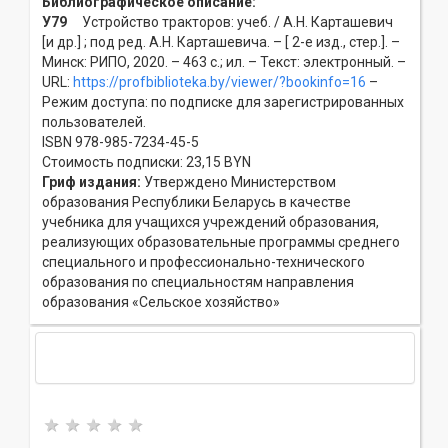
Библиографическое описание:
У79
Устройство тракторов: учеб. / А.Н. Карташевич
[и др.] ; под ред. А.Н. Карташевича. – [ 2-е изд., стер.]. –
Минск: РИПО, 2020. – 463 с.; ил. – Текст: электронный. –
URL:
https://profbiblioteka.by/viewer/?bookinfo=16
–
Режим доступа: по подписке для зарегистрированных
пользователей.
ISBN 978-985-7234-45-5
Стоимость подписки: 23,15 BYN
Гриф издания:
Утверждено Министерством
образования Республики Беларусь в качестве
учебника для учащихся учреждений образования,
реализующих образовательные программы среднего
специального и профессионально-технического
образования по специальностям направления
образования «Сельское хозяйство»