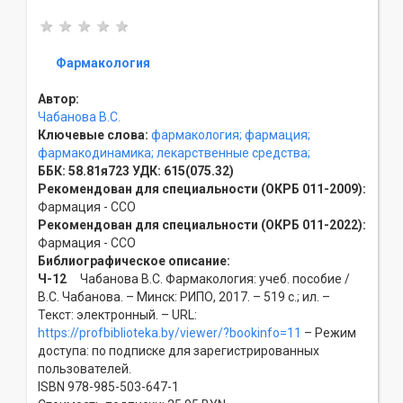
Фармакология
Автор:
Чабанова В.С.
Ключевые слова:
фармакология;
фармация;
фармакодинамика;
лекарственные средства;
ББК:
58.81я723
УДК:
615(075.32)
Рекомендован для специальности (ОКРБ 011-2009):
Фармация - ССO
Рекомендован для специальности (ОКРБ 011-2022):
Фармация - ССO
Библиографическое описание:
Ч-12
Чабанова В.С. Фармакология: учеб. пособие /
В.С. Чабанова. – Минск: РИПО, 2017. – 519 с.; ил. –
Текст: электронный. – URL:
https://profbiblioteka.by/viewer/?bookinfo=11
– Режим
доступа: по подписке для зарегистрированных
пользователей.
ISBN 978-985-503-647-1