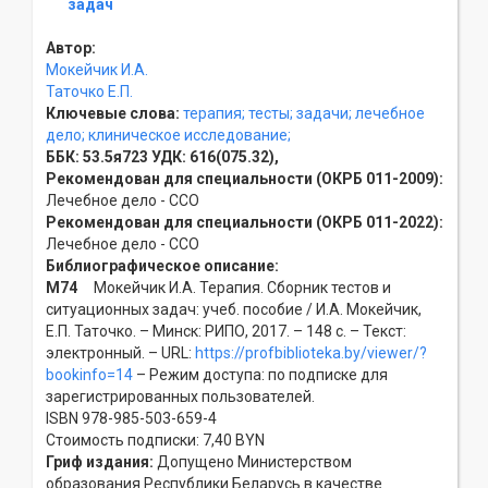
задач
Автор:
Мокейчик И.А.
Таточко Е.П.
Ключевые слова:
терапия;
тесты;
задачи;
лечебное
дело;
клиническое исследование;
ББК:
53.5я723
УДК:
616(075.32),
Рекомендован для специальности (ОКРБ 011-2009):
Лечебное дело - ССO
Рекомендован для специальности (ОКРБ 011-2022):
Лечебное дело - ССO
Библиографическое описание:
М74
Мокейчик И.А. Терапия. Сборник тестов и
ситуационных задач: учеб. пособие / И.А. Мокейчик,
Е.П. Таточко. – Минск: РИПО, 2017. – 148 с. – Текст:
электронный. – URL:
https://profbiblioteka.by/viewer/?
bookinfo=14
– Режим доступа: по подписке для
зарегистрированных пользователей.
ISBN 978-985-503-659-4
Стоимость подписки: 7,40 BYN
Гриф издания:
Допущено Министерством
образования Республики Беларусь в качестве