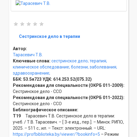
Сестринское дело в терапии
Автор:
Тарасевич Т.В.
Ключевые слова:
сестринское дело;
терапия;
клиническое обследование;
болезни;
заболевания;
здравоохранение;
ББК:
53.5я723
УДК:
614.253.52(075.32)
Рекомендован для специальности (ОКРБ 011-2009):
Сестринское дело - ССO
Рекомендован для специальности (ОКРБ 011-2022):
Сестринское дело - ССO
Библиографическое описание:
Т19
Тарасевич Т.В. Сестринское дело в терапии:
учеб. / Т.В. Тарасевич. – [ 3-е изд., пер.]. – Минск: РИПО,
2025. – 511 с.; ил. – Текст: электронный. – URL:
https://profbiblioteka.by/viewer/?bookinfo=5
– Режим