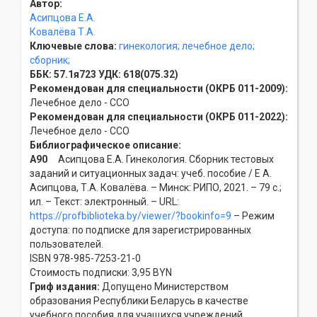
Автор:
Асипцова Е.А.
Ковалёва Т.А.
Ключевые слова:
гинекология;
лечебное дело;
сборник;
ББК:
57.1я723
УДК:
618(075.32)
Рекомендован для специальности (ОКРБ 011-2009):
Лечебное дело - ССO
Рекомендован для специальности (ОКРБ 011-2022):
Лечебное дело - ССO
Библиографическое описание:
А90
Асипцова Е.А. Гинекология. Сборник тестовых
заданий и ситуационных задач: учеб. пособие / Е А.
Асипцова, Т.А. Ковалёва. – Минск: РИПО, 2021. – 79 с.;
ил. – Текст: электронный. – URL:
https://profbiblioteka.by/viewer/?bookinfo=9
– Режим
доступа: по подписке для зарегистрированных
пользователей.
ISBN 978-985-7253-21-0
Стоимость подписки: 3,95 BYN
Гриф издания:
Допущено Министерством
образования Республики Беларусь в качестве
учебного пособия для учащихся учреждений