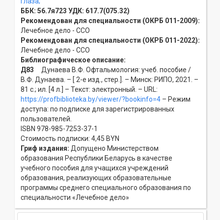
глаза;
ББК:
56.7я723
УДК:
617.7(075.32)
Рекомендован для специальности (ОКРБ 011-2009):
Лечебное дело - ССO
Рекомендован для специальности (ОКРБ 011-2022):
Лечебное дело - ССO
Библиографическое описание:
Д83
Дунаева В.Ф. Офтальмология: учеб. пособие /
В.Ф. Дунаева. – [ 2-е изд., стер.]. – Минск: РИПО, 2021. –
81 с.; ил. [4 л.] – Текст: электронный. – URL:
https://profbiblioteka.by/viewer/?bookinfo=4
– Режим
доступа: по подписке для зарегистрированных
пользователей.
ISBN 978-985-7253-37-1
Стоимость подписки: 4,45 BYN
Гриф издания:
Допущено Министерством
образования Республики Беларусь в качестве
учебного пособия для учащихся учреждений
образования, реализующих образовательные
программы среднего специального образования по
специальности «Лечебное дело»