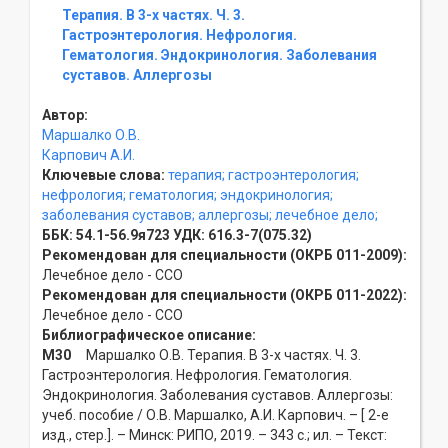
Терапия. В 3-х частях. Ч. 3.
Гастроэнтерология. Нефрология.
Гематология. Эндокринология. Заболевания
суставов. Аллергозы
Автор:
Маршалко О.В.
Карпович А.И.
Ключевые слова:
терапия;
гастроэнтерология;
нефрология;
гематология;
эндокринология;
заболевания суставов;
аллергозы;
лечебное дело;
ББК:
54.1-56.9я723
УДК:
616.3-7(075.32)
Рекомендован для специальности (ОКРБ 011-2009):
Лечебное дело - ССO
Рекомендован для специальности (ОКРБ 011-2022):
Лечебное дело - ССO
Библиографическое описание:
М30
Маршалко О.В. Терапия. В 3-х частях. Ч. 3.
Гастроэнтерология. Нефрология. Гематология.
Эндокринология. Заболевания суставов. Аллергозы:
учеб. пособие / О.В. Маршалко, А.И. Карпович. – [ 2-е
изд., стер.]. – Минск: РИПО, 2019. – 343 с.; ил. – Текст: