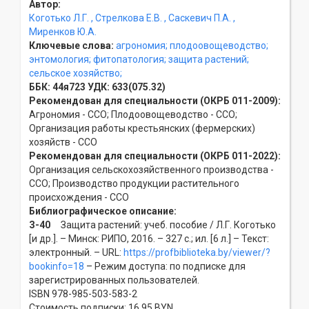
Автор:
Коготько Л.Г.
, Стрелкова Е.В.
, Саскевич П.А.
,
Миренков Ю.А.
Ключевые слова:
агрономия;
плодоовощеводство;
энтомология;
фитопатология;
защита растений;
сельское хозяйство;
ББК:
44я723
УДК:
633(075.32)
Рекомендован для специальности (ОКРБ 011-2009):
Агрономия - ССO; Плодоовощеводство - ССO;
Организация работы крестьянских (фермерских)
хозяйств - ССO
Рекомендован для специальности (ОКРБ 011-2022):
Организация сельскохозяйственного производства -
ССO; Производство продукции растительного
происхождения - ССO
Библиографическое описание:
З-40
Защита растений: учеб. пособие / Л.Г. Коготько
[и др.]. – Минск: РИПО, 2016. – 327 с.; ил. [6 л.] – Текст:
электронный. – URL:
https://profbiblioteka.by/viewer/?
bookinfo=18
– Режим доступа: по подписке для
зарегистрированных пользователей.
ISBN 978-985-503-583-2
Стоимость подписки: 16,95 BYN