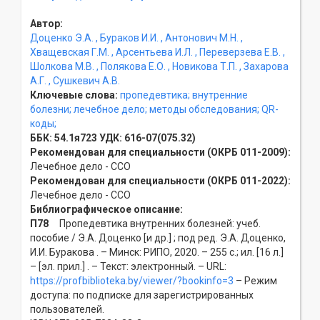
Автор:
Доценко Э.А.
, Бураков И.И.
, Антонович М.Н.
,
Хващевская Г.М.
, Арсентьева И.Л.
, Переверзева Е.В.
,
Шолкова М.В.
, Полякова Е.О.
, Новикова Т.П.
, Захарова
А.Г.
, Сушкевич А.В.
Ключевые слова:
пропедевтика;
внутренние
болезни;
лечебное дело;
методы обследования;
QR-
коды;
ББК:
54.1я723
УДК:
616-07(075.32)
Рекомендован для специальности (ОКРБ 011-2009):
Лечебное дело - ССO
Рекомендован для специальности (ОКРБ 011-2022):
Лечебное дело - ССO
Библиографическое описание:
П78
Пропедевтика внутренних болезней: учеб.
пособие / Э.А. Доценко [и др.] ; под ред. Э.А. Доценко,
И.И. Буракова . – Минск: РИПО, 2020. – 255 с.; ил. [16 л.]
– [эл. прил.] . – Текст: электронный. – URL:
https://profbiblioteka.by/viewer/?bookinfo=3
– Режим
доступа: по подписке для зарегистрированных
пользователей.