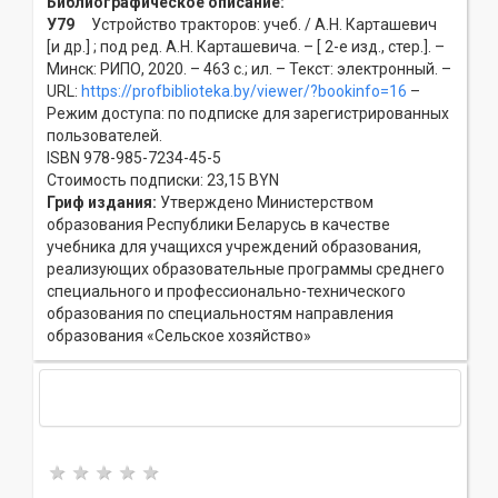
Библиографическое описание:
У79
Устройство тракторов: учеб. / А.Н. Карташевич
[и др.] ; под ред. А.Н. Карташевича. – [ 2-е изд., стер.]. –
Минск: РИПО, 2020. – 463 с.; ил. – Текст: электронный. –
URL:
https://profbiblioteka.by/viewer/?bookinfo=16
–
Режим доступа: по подписке для зарегистрированных
пользователей.
ISBN 978-985-7234-45-5
Стоимость подписки: 23,15 BYN
Гриф издания:
Утверждено Министерством
образования Республики Беларусь в качестве
учебника для учащихся учреждений образования,
реализующих образовательные программы среднего
специального и профессионально-технического
образования по специальностям направления
образования «Сельское хозяйство»