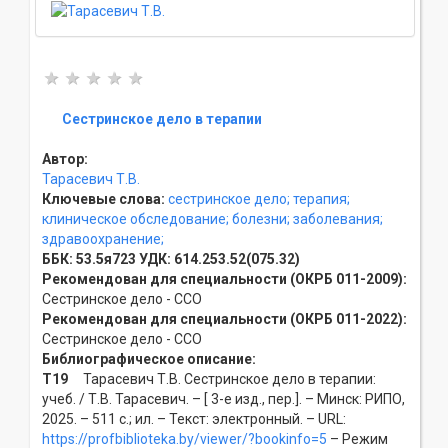
Сестринское дело в терапии
Автор:
Тарасевич Т.В.
Ключевые слова:
сестринское дело;
терапия;
клиническое обследование;
болезни;
заболевания;
здравоохранение;
ББК:
53.5я723
УДК:
614.253.52(075.32)
Рекомендован для специальности (ОКРБ 011-2009):
Сестринское дело - ССO
Рекомендован для специальности (ОКРБ 011-2022):
Сестринское дело - ССO
Библиографическое описание:
Т19
Тарасевич Т.В. Сестринское дело в терапии:
учеб. / Т.В. Тарасевич. – [ 3-е изд., пер.]. – Минск: РИПО,
2025. – 511 с.; ил. – Текст: электронный. – URL:
https://profbiblioteka.by/viewer/?bookinfo=5
– Режим