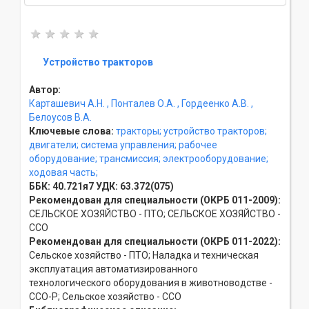
Устройство тракторов
Автор:
Карташевич А.Н.
, Понталев О.А.
, Гордеенко А.В.
,
Белоусов В.А.
Ключевые слова:
тракторы;
устройство тракторов;
двигатели;
система управления;
рабочее
оборудование;
трансмиссия;
электрооборудование;
ходовая часть;
ББК:
40.721я7
УДК:
63.372(075)
Рекомендован для специальности (ОКРБ 011-2009):
СЕЛЬСКОЕ ХОЗЯЙСТВО - ПТО; СЕЛЬСКОЕ ХОЗЯЙСТВО -
ССO
Рекомендован для специальности (ОКРБ 011-2022):
Сельское хозяйство - ПТО; Наладка и техническая
эксплуатация автоматизированного
технологического оборудования в животноводстве -
ССO-Р; Сельское хозяйство - ССO