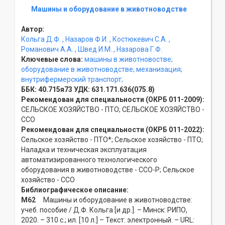
Машины и оборудование в животноводстве
Автор:
Кольга Д.Ф.
, Назаров Ф.И.
, Костюкевич С.А.
,
Романович А.А.
, Швед И.М.
, Назарова Г.Ф.
Ключевые слова:
машины в животновостве;
оборудование в животноводстве;
механизация;
внутрифермерский транспорт;
ББК:
40.715я73
УДК:
631.171.636(075.8)
Рекомендован для специальности (ОКРБ 011-2009):
СЕЛЬСКОЕ ХОЗЯЙСТВО - ПТО; СЕЛЬСКОЕ ХОЗЯЙСТВО -
ССO
Рекомендован для специальности (ОКРБ 011-2022):
Сельское хозяйство - ПТО*; Сельское хозяйство - ПТО;
Наладка и техническая эксплуатация
автоматизированного технологического
оборудования в животноводстве - ССO-Р; Сельское
хозяйство - ССO
Библиографическое описание:
М62
Машины и оборудование в животноводстве:
учеб. пособие / Д.Ф. Кольга [и др.]. – Минск: РИПО,
2020. – 310 с.; ил. [10 л.] – Текст: электронный. – URL: