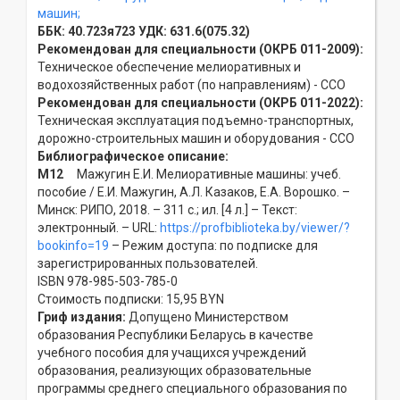
машин;
ББК:
40.723я723
УДК:
631.6(075.32)
Рекомендован для специальности (ОКРБ 011-2009):
Техническое обеспечение мелиоративных и
водохозяйственных работ (по направлениям) - ССO
Рекомендован для специальности (ОКРБ 011-2022):
Техническая эксплуатация подъемно-транспортных,
дорожно-строительных машин и оборудования - ССO
Библиографическое описание:
М12
Мажугин Е.И. Мелиоративные машины: учеб.
пособие / Е.И. Мажугин, А.Л. Казаков, Е.А. Ворошко. –
Минск: РИПО, 2018. – 311 с.; ил. [4 л.] – Текст:
электронный. – URL:
https://profbiblioteka.by/viewer/?
bookinfo=19
– Режим доступа: по подписке для
зарегистрированных пользователей.
ISBN 978-985-503-785-0
Стоимость подписки: 15,95 BYN
Гриф издания:
Допущено Министерством
образования Республики Беларусь в качестве
учебного пособия для учащихся учреждений
образования, реализующих образовательные
программы среднего специального образования по