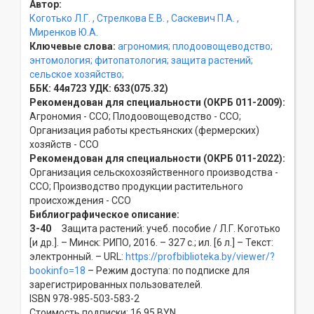
Автор:
Коготько Л.Г.
, Стрелкова Е.В.
, Саскевич П.А.
,
Миренков Ю.А.
Ключевые слова:
агрономия;
плодоовощеводство;
энтомология;
фитопатология;
защита растений;
сельское хозяйство;
ББК:
44я723
УДК:
633(075.32)
Рекомендован для специальности (ОКРБ 011-2009):
Агрономия - ССO; Плодоовощеводство - ССO;
Организация работы крестьянских (фермерских)
хозяйств - ССO
Рекомендован для специальности (ОКРБ 011-2022):
Организация сельскохозяйственного производства -
ССO; Производство продукции растительного
происхождения - ССO
Библиографическое описание:
З-40
Защита растений: учеб. пособие / Л.Г. Коготько
[и др.]. – Минск: РИПО, 2016. – 327 с.; ил. [6 л.] – Текст:
электронный. – URL:
https://profbiblioteka.by/viewer/?
bookinfo=18
– Режим доступа: по подписке для
зарегистрированных пользователей.
ISBN 978-985-503-583-2
Стоимость подписки: 16,95 BYN