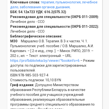
Ключевые слова:
терапия;
пульмонология;
лечебное
дело;
заболевания органов дыхания;
ББК:
54.12я723
УДК:
616.2(075.32)
Рекомендован для специальности (ОКРБ 011-2009):
Лечебное дело - ССO
Рекомендован для специальности (ОКРБ 011-2022):
Лечебное дело - ССO
Библиографическое описание:
М30
Маршалко О.В. Терапия. В 3-х частях. Ч. 1.
Пульмонология: учеб. пособие / О.В. Маршалко, А.И.
Карпович. – [ 2-е изд., стер. ]. – Минск: РИПО, 2019. –
202 с.; ил. – Текст: электронный. – URL:
https://profbiblioteka.by/viewer/?bookinfo=6
– Режим
доступа: по подписке для зарегистрированных
пользователей.
ISBN 978-985-503-927-4
Стоимость подписки: 10,10 BYN
Гриф издания:
Допущено Министерством
образования Республики Беларусь в качестве
учебного пособия для учащихся учреждений
образования, реализующих образовательные
программы среднего специального образования по