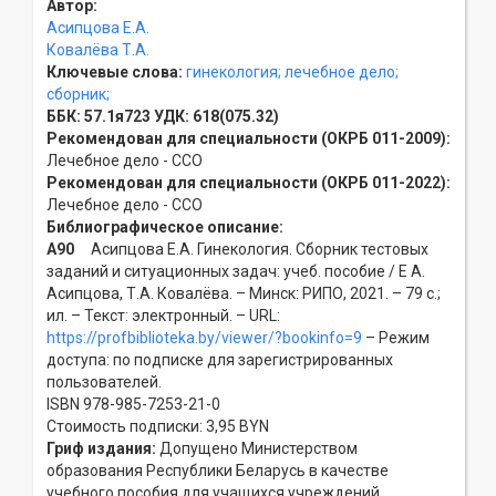
Автор:
Асипцова Е.А.
Ковалёва Т.А.
Ключевые слова:
гинекология;
лечебное дело;
сборник;
ББК:
57.1я723
УДК:
618(075.32)
Рекомендован для специальности (ОКРБ 011-2009):
Лечебное дело - ССO
Рекомендован для специальности (ОКРБ 011-2022):
Лечебное дело - ССO
Библиографическое описание:
А90
Асипцова Е.А. Гинекология. Сборник тестовых
заданий и ситуационных задач: учеб. пособие / Е А.
Асипцова, Т.А. Ковалёва. – Минск: РИПО, 2021. – 79 с.;
ил. – Текст: электронный. – URL:
https://profbiblioteka.by/viewer/?bookinfo=9
– Режим
доступа: по подписке для зарегистрированных
пользователей.
ISBN 978-985-7253-21-0
Стоимость подписки: 3,95 BYN
Гриф издания:
Допущено Министерством
образования Республики Беларусь в качестве
учебного пособия для учащихся учреждений