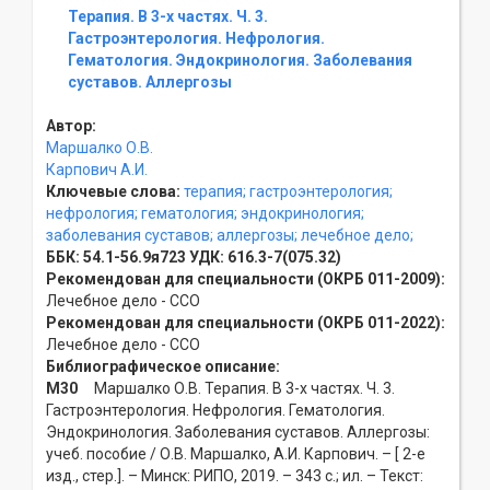
Терапия. В 3-х частях. Ч. 3.
Гастроэнтерология. Нефрология.
Гематология. Эндокринология. Заболевания
суставов. Аллергозы
Автор:
Маршалко О.В.
Карпович А.И.
Ключевые слова:
терапия;
гастроэнтерология;
нефрология;
гематология;
эндокринология;
заболевания суставов;
аллергозы;
лечебное дело;
ББК:
54.1-56.9я723
УДК:
616.3-7(075.32)
Рекомендован для специальности (ОКРБ 011-2009):
Лечебное дело - ССO
Рекомендован для специальности (ОКРБ 011-2022):
Лечебное дело - ССO
Библиографическое описание:
М30
Маршалко О.В. Терапия. В 3-х частях. Ч. 3.
Гастроэнтерология. Нефрология. Гематология.
Эндокринология. Заболевания суставов. Аллергозы:
учеб. пособие / О.В. Маршалко, А.И. Карпович. – [ 2-е
изд., стер.]. – Минск: РИПО, 2019. – 343 с.; ил. – Текст: