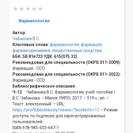
Фармакология
Автор:
Чабанова В.С.
Ключевые слова:
фармакология;
фармация;
фармакодинамика;
лекарственные средства;
ББК:
58.81я723
УДК:
615(075.32)
Рекомендован для специальности (ОКРБ 011-2009):
Фармация - ССO
Рекомендован для специальности (ОКРБ 011-2022):
Фармация - ССO
Библиографическое описание:
Ч-12
Чабанова В.С. Фармакология: учеб. пособие /
В.С. Чабанова. – Минск: РИПО, 2017. – 519 с.; ил. –
Текст: электронный. – URL:
https://profbiblioteka.by/viewer/?bookinfo=11
– Режим
доступа: по подписке для зарегистрированных
пользователей.
ISBN 978-985-503-647-1