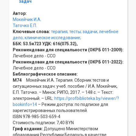
задач
Автор:
Мокейчик И.А.
Таточко Е.П.
Ключевые слова:
терапия;
тесты;
задачи;
лечебное
дело;
клиническое исследование;
ББК:
53.5я723
УДК:
616(075.32),
Рекомендован для специальности (ОКРБ 011-2009):
Лечебное дело - ССO
Рекомендован для специальности (ОКРБ 011-2022):
Лечебное дело - ССO
Библиографическое описание:
М74
Мокейчик И.А. Терапия. Сборник тестов и
ситуационных задач: учеб. пособие / И.А. Мокейчик,
Е.П. Таточко. – Минск: РИПО, 2017. – 148 с. – Текст:
электронный. – URL:
https://profbiblioteka.by/viewer/?
bookinfo=14
– Режим доступа: по подписке для
зарегистрированных пользователей.
ISBN 978-985-503-659-4
Стоимость подписки: 7,40 BYN
Гриф издания:
Допущено Министерством
образования Республики Беларусь в качестве