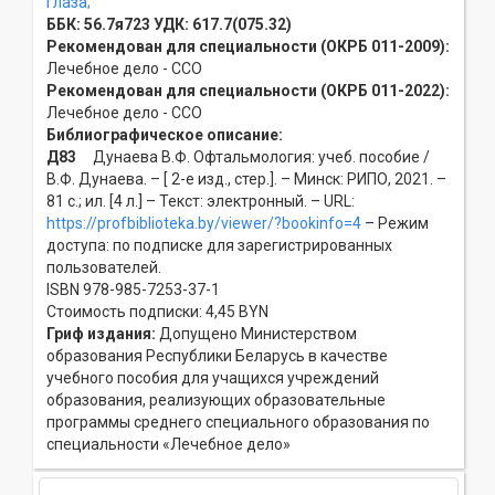
глаза;
ББК:
56.7я723
УДК:
617.7(075.32)
Рекомендован для специальности (ОКРБ 011-2009):
Лечебное дело - ССO
Рекомендован для специальности (ОКРБ 011-2022):
Лечебное дело - ССO
Библиографическое описание:
Д83
Дунаева В.Ф. Офтальмология: учеб. пособие /
В.Ф. Дунаева. – [ 2-е изд., стер.]. – Минск: РИПО, 2021. –
81 с.; ил. [4 л.] – Текст: электронный. – URL:
https://profbiblioteka.by/viewer/?bookinfo=4
– Режим
доступа: по подписке для зарегистрированных
пользователей.
ISBN 978-985-7253-37-1
Стоимость подписки: 4,45 BYN
Гриф издания:
Допущено Министерством
образования Республики Беларусь в качестве
учебного пособия для учащихся учреждений
образования, реализующих образовательные
программы среднего специального образования по
специальности «Лечебное дело»